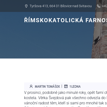
Skip
Tyršova 413, 664 01 Bílovice nad Svitavou
+42
to
content
ŘÍMSKOKATOLICKÁ FARNOS
|
MARTIN TOMÁŠEK
1 LEDNA
V prosinci, podobně jako minulé roky, opět farní 
kostela. Věrka Švejdová pak všechno odvezla do 
vánoční radost těm, kteří si sami pro mnohé ta