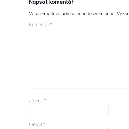
Napsat komentář
Vaše e-mailová adresa nebude zveřejněna.
Vyžad
Komentář
*
Jméno
*
E-mail
*