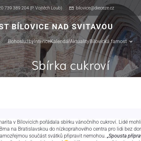
0 739 389 204 (P. Vojtěch Loub)
bilovice@dieceze.cz
T BÍLOVICE NAD SVITAVOU
Bohoslužby
Intence
Kalendář
Aktuality
Bílovická farnost
Sbírka cukroví
charita v Bílovicích pořádala sbírku vánočního cukroví. Lidé moh
Brna na Bratislavskou do nízkoprahového centra pro lidi bez do
k samozřejmou součást svátků připravit nemohou.
„Spousta přípra