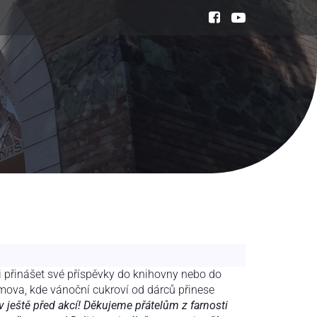
li přinášet své příspěvky do knihovny nebo do
mova, kde vánoční cukroví od dárců přinese
v ještě před akcí! Děkujeme přátelům z farnosti