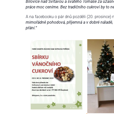
Bílovice nad Svitavou a svatého Tomáše za úžasn
práce moc ceníme. Bez tradičního cukroví by to n
A na facebooku o pár dnů pozděli (20. prosince) 
mimořádně pohodová, příjemná a v dobré náladě, i
přání.“