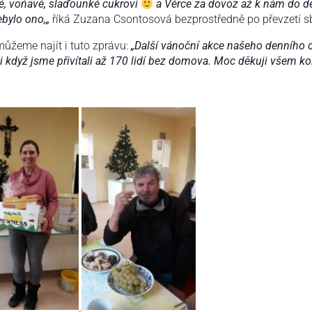
é, voňavé, slaďounké cukroví
a Věrce za dovoz až k nám do d
ebylo ono,
„
říká Zuzana Csontosová bezprostředně po převzetí s
můžeme najít i tuto zprávu:
„Další vánoční akce našeho denního ce
 když jsme přivítali až 170 lidí bez domova. Moc děkuji všem ko