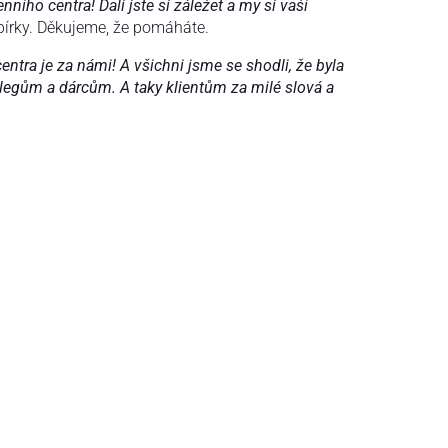
enního centra!
Dali jste si záležet a my si vaší
bírky. Děkujeme, že pomáháte.
ntra je za námi! A všichni jsme se shodli, že byla
legům a dárcům. A taky klientům za milé slová a