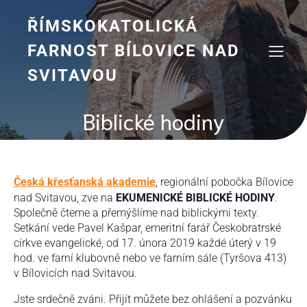
Skip
to
ŘÍMSKOKATOLICKÁ
content
FARNOST BÍLOVICE NAD
SVITAVOU
Biblické hodiny
Česká křesťanská akademie
, regionální pobočka Bílovice
nad Svitavou, zve na
EKUMENICKÉ BIBLICKÉ HODINY
.
Společně čteme a přemýšlíme nad biblickými texty.
Setkání vede Pavel Kašpar, emeritní farář Českobratrské
církve evangelické, od 17. února 2019 každé úterý v 19
hod. ve farní klubovně nebo ve farním sále (Tyršova 413)
v Bílovicích nad Svitavou.
Jste srdečně zváni. Přijít můžete bez ohlášení a pozvánku