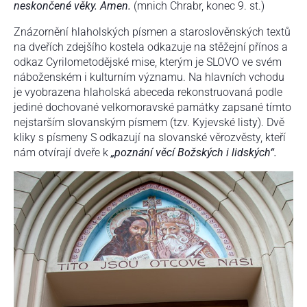
neskončené věky. Amen.
(mnich Chrabr, konec 9. st.)
Znázornění hlaholských písmen a staroslověnských textů
na dveřích zdejšího kostela odkazuje na stěžejní přínos a
odkaz Cyrilometodějské mise, kterým je SLOVO ve svém
náboženském i kulturním významu. Na hlavních vchodu
je vyobrazena hlaholská abeceda rekonstruovaná podle
jediné dochované velkomoravské památky zapsané tímto
nejstarším slovanským písmem (tzv. Kyjevské listy). Dvě
kliky s písmeny S odkazují na slovanské věrozvěsty, kteří
nám otvírají dveře k
„poznání věcí Božských i lidských“.