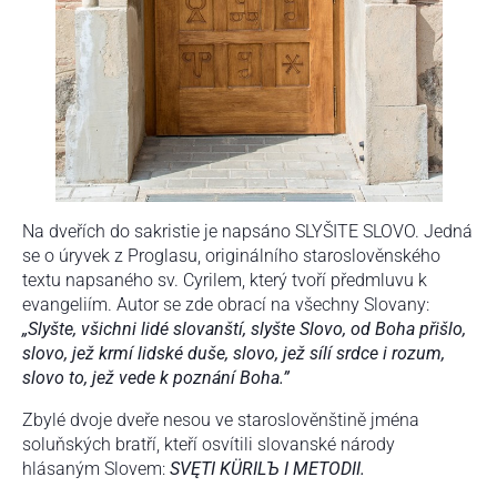
Na dveřích do sakristie je napsáno SLYŠITE SLOVO. Jedná
se o úryvek z Proglasu, originálního staroslověnského
textu napsaného sv. Cyrilem, který tvoří předmluvu k
evangeliím. Autor se zde obrací na všechny Slovany:
„Slyšte, všichni lidé slovanští, slyšte Slovo, od Boha přišlo,
slovo, jež krmí lidské duše, slovo, jež sílí srdce i rozum,
slovo to, jež vede k poznání Boha.
”
Zbylé dvoje dveře nesou ve staroslověnštině jména
soluňských bratří, kteří osvítili slovanské národy
hlásaným Slovem:
SVĘTI KÜRIL
Ъ I METODII.