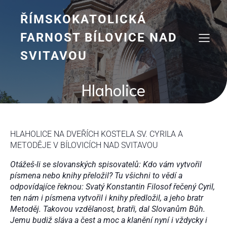
Skip
to
ŘÍMSKOKATOLICKÁ
content
FARNOST BÍLOVICE NAD
SVITAVOU
Hlaholice
HLAHOLICE NA DVEŘÍCH KOSTELA SV. CYRILA A
METODĚJE V BÍLOVICÍCH NAD SVITAVOU
Otážeš-li se slovanských spisovatelů: Kdo vám vytvořil
písmena nebo knihy přeložil? Tu všichni to
vědí a
odpovídajíce řeknou: Svatý Konstantin Filosof řečený Cyril,
ten nám i písmena vytvořil i knihy
předložil, a jeho bratr
Metoděj. Takovou vzdělanost, bratři, dal Slovanům Bůh.
Jemu budiž sláva
a čest a moc a klanění nyní i vždycky i