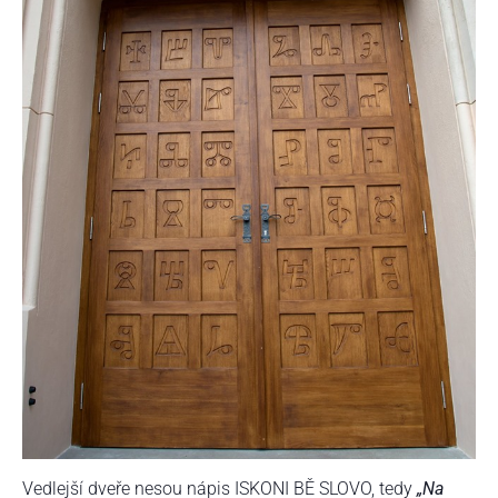
Vedlejší dveře nesou nápis ISKONI BĚ SLOVO, tedy
„Na