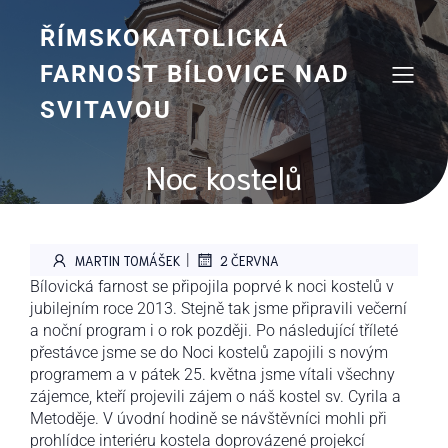
Skip
to
ŘÍMSKOKATOLICKÁ
content
FARNOST BÍLOVICE NAD
SVITAVOU
Noc kostelů
|
MARTIN TOMÁŠEK
2 ČERVNA
Bílovická farnost se připojila poprvé k noci kostelů v
jubilejním roce 2013. Stejně tak jsme připravili večerní
a noční program i o rok později. Po následující tříleté
přestávce jsme se do Noci kostelů zapojili s novým
programem a v pátek 25. května jsme vítali všechny
zájemce, kteří projevili zájem o náš kostel sv. Cyrila a
Metoděje. V úvodní hodině se návštěvníci mohli při
prohlídce interiéru kostela doprovázené projekcí