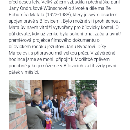
před deseti lety. Velký zájem vzbudila i přednáška paní
Jany Ondrušové-Wünschové o životě a díle malíře
Bohumíra Matala (1922-1988), který je svým osudem
spojen právě s Bílovicemi. Bylo možné si i prohlédnout
Matalův návrh vitráží vytvořený pro bílovický kostel. O
půl deváté, kdy už venku byla solidní tma, začala uvnitř
premiérová projekce filmového dokumentu o
bílovickém rodáku jezuitovi Janu Rybářovi. Díky
Marcelovi, s přípravou měl velkou práci. V závěrečné
hodince jsme se mohli připojit k Modlitbě zpěvem
podobně jako ji můžeme v Bílovicích zažít vždy první
pátek v měsíci.