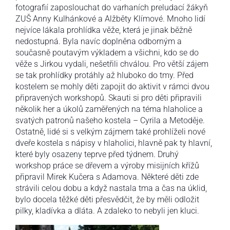
fotografií zaposlouchat do varhaních preludací žákyň
ZUŠ Anny Kulhánkové a Alžběty Klímové. Mnoho lidí
nejvíce lákala prohlídka věže, která je jinak běžně
nedostupná. Byla navíc doplněna odborným a
současně poutavým výkladem a všichni, kdo se do
věže s Jirkou vydali, nešetřili chválou. Pro větší zájem
se tak prohlídky protáhly až hluboko do tmy. Před
kostelem se mohly děti zapojit do aktivit v rámci dvou
připravených workshopů. Skauti si pro děti připravili
několik her a úkolů zaměřených na téma hlaholice a
svatých patronů našeho kostela – Cyrila a Metoděje.
Ostatně, lidé si s velkým zájmem také prohlíželi nové
dveře kostela s nápisy v hlaholici, hlavně pak ty hlavní,
které byly osazeny teprve před týdnem. Druhý
workshop práce se dřevem a výroby misijních křížů
připravil Mirek Kučera s Adamova. Některé děti zde
strávili celou dobu a když nastala tma a čas na úklid,
bylo docela těžké děti přesvědčit, že by měli odložit
pilky, kladívka a dláta. A zdaleko to nebyli jen kluci.