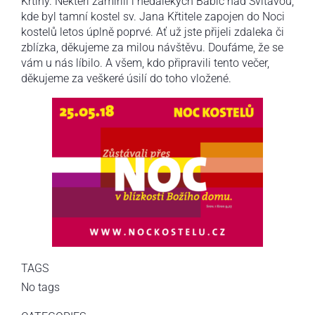
Křtiny. Někteří zamířili i nedalekých Babic nad Svitavou,
kde byl tamní kostel sv. Jana Křtitele zapojen do Noci
kostelů letos úplně poprvé. Ať už jste přijeli zdaleka či
zblízka, děkujeme za milou návštěvu. Doufáme, že se
vám u nás líbilo. A všem, kdo připravili tento večer,
děkujeme za veškeré úsilí do toho vložené.
TAGS
No tags