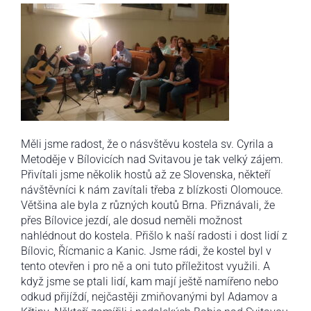
Měli jsme radost, že o násvštěvu kostela sv. Cyrila a
Metoděje v Bílovicích nad Svitavou je tak velký zájem.
Přivítali jsme několik hostů až ze Slovenska, někteří
návštěvníci k nám zavítali třeba z blízkosti Olomouce.
Většina ale byla z různých koutů Brna. Přiznávali, že
přes Bílovice jezdí, ale dosud neměli možnost
nahlédnout do kostela. Přišlo k naší radosti i dost lidí z
Bílovic, Řícmanic a Kanic. Jsme rádi, že kostel byl v
tento otevřen i pro ně a oni tuto příležitost využili. A
když jsme se ptali lidí, kam mají ještě namířeno nebo
odkud přijíždí, nejčastěji zmiňovanými byl Adamov a