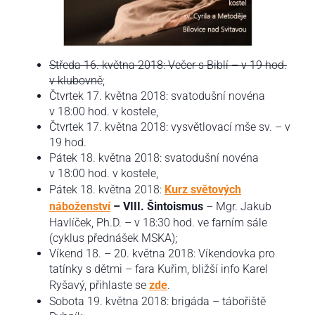
Středa 16. května 2018: Večer s Biblí – v 19 hod.
v klubovně
;
Čtvrtek 17. května 2018: svatodušní novéna
v 18:00 hod. v kostele,
Čtvrtek 17. května 2018: vysvětlovací mše sv. – v
19 hod.
Pátek 18. května 2018: svatodušní novéna
v 18:00 hod. v kostele,
Pátek 18. května 2018:
Kurz světových
náboženství
– VIII. Šintoismus
– Mgr. Jakub
Havlíček, Ph.D. – v 18:30 hod. ve farním sále
(cyklus přednášek MSKA);
Víkend 18. – 20. května 2018: Víkendovka pro
tatínky s dětmi – fara Kuřim, bližší info Karel
Ryšavý, přihlaste se
zde
.
Sobota 19. května 2018: brigáda – tábořiště