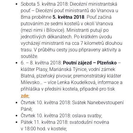
Sobota 5. května 2018: Diecézní ministrantská
pouť – Diecézní pouť ministrantů do Vranova u
Brna proběhne
5. května 2018
. Pouť začíná
putováním ze sedmi kostelů v okolí Vranova
(mezi nimi i Bílovice). Ministranti putují po
jednotlivých děkanátech. Po krátkém úvodu
vycházejí ministranti na cca 7 kilometrů dlouhou
trasu. V průběhu cesty jsou připraveny aktivity a
soutěže.
6. – 8. května 2018:
Poutní zájezd – Plzeňsko
–
klášter Plasy, Mariánská Týnice, vodní zámek
Blatná, plzeňský pivovar, premonstrátský klášter
Milevsko… – více Lenka Koudelková, informace a
přihláška v předsíni kostela, případně pro tisk
zde
;
Čtvrtek 10. května 2018: Svátek Nanebevstoupení
Páně;
Čtvrtek 10. května 2018: oslava svatby;
Pátek 11. května 2018: svatodušní novéna
v 18:00 hod. v kostele;