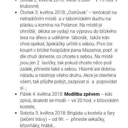
klubovně;
Čtvrtek 3. května 2018: „Ostrůvek“ – tentokrát na
netradičním místě a v tábornickém duchu na
plácku u komína na Polance. Na místě je
ohniště, děcka se vydají na výpravu do blízkého
lesa na dřevo a uděláme táborák, takže kdo
chce opékat, špekáčky určitě s sebou. Pivo lze
koupit v blízké hospůdce pana Mazance, popř. si
dle chuti doneste, co chcete s sebou. Na místě
jsou jen 2 lavičky, tak pokud chcete něco pod
zadek, přineste také s sebou. Hlavně ale dobrou
náladu a nástroje všeho druhu. Akce je otevřena
všem, tak přijďte pobýt, zazpívat si a popovídat
si..;
Pátek 4. května 2018:
Modlitba zpěvem
– kdo
zpívá, dvakrát se modlí – ve 20 hod. v bílovickém
kostele,
Sobota 5. května 2018: Brigáda u kostela a fary
(sečení trávy) – od 9h. – přineste sekačky,
křoviňáky, hrábě…