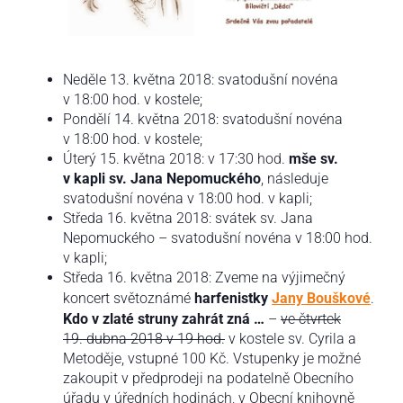
Neděle 13. května 2018: svatodušní novéna
v 18:00 hod. v kostele;
Pondělí 14. května 2018: svatodušní novéna
v 18:00 hod. v kostele;
Úterý 15. května 2018: v 17:30 hod.
mše sv.
v kapli sv. Jana Nepomuckého
, následuje
svatodušní novéna v 18:00 hod. v kapli;
Středa 16. května 2018: svátek sv. Jana
Nepomuckého – svatodušní novéna v 18:00 hod.
v kapli;
Středa 16. května 2018: Zveme na výjimečný
koncert světoznámé
harfenistky
Jany Bouškové
.
Kdo v zlaté struny zahrát zná …
–
ve čtvrtek
19. dubna 2018 v 19 hod.
v kostele sv. Cyrila a
Metoděje, vstupné 100 Kč. Vstupenky je možné
zakoupit v předprodeji na podatelně Obecního
úřadu v úředních hodinách, v Obecní knihovně