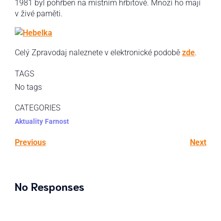
1981 byl pohřben na místním hřbitově. Mnozí ho mají
v živé paměti.
Celý Zpravodaj naleznete v elektronické podobě
zde
.
TAGS
No tags
CATEGORIES
Aktuality
Farnost
Previous
Next
No Responses