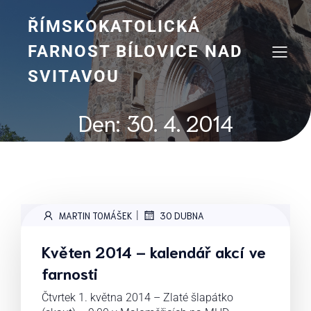
Skip
to
ŘÍMSKOKATOLICKÁ
content
FARNOST BÍLOVICE NAD
SVITAVOU
Den:
30. 4. 2014
|
MARTIN TOMÁŠEK
30 DUBNA
Květen 2014 – kalendář akcí ve
farnosti
Čtvrtek 1. května 2014 – Zlaté šlapátko